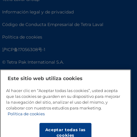
Información legal y de privacidad
Código de Conducta Empresarial de Tetra Laval
Política de cookies
沪ICP备17056308号-1
© Tetra Pak International S.A.
Accesibilidad
Este sitio web utiliza cookies
Preguntas frecuentes
Al hacer clic en “Aceptar todas las cookies”, usted acepta
que las cookies se guarden en su dispositivo para mejorar
la navegación del sitio, analizar el uso del mismo, y
colaborar con nuestros estudios para marketing.
Política de cookies
Aceptar todas las
cookies