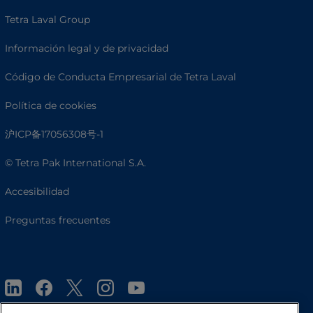
Tetra Laval Group
Información legal y de privacidad
Código de Conducta Empresarial de Tetra Laval
Política de cookies
沪ICP备17056308号-1
© Tetra Pak International S.A.
Accesibilidad
Preguntas frecuentes