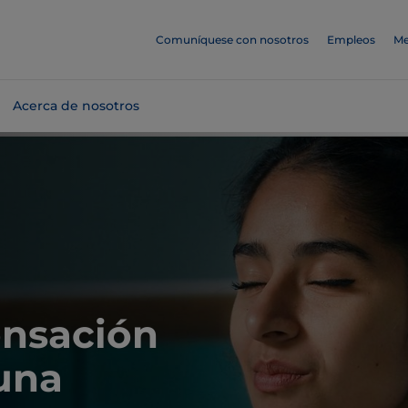
Comuníquese con nosotros
Empleos
Me
Acerca de nosotros
ensación
 una