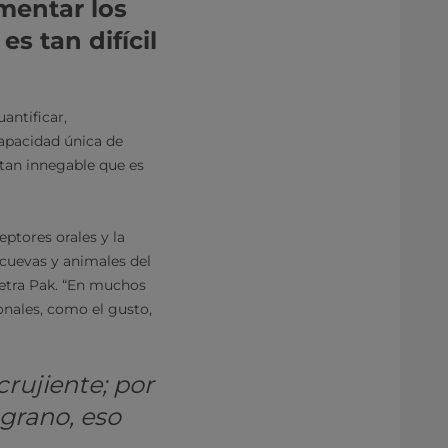
mentar los
s tan difícil
antificar,
capacidad única de
 tan innegable que es
eptores orales y la
cuevas y animales del
Tetra Pak. “En muchos
nales, como el gusto,
crujiente; por
 grano, eso