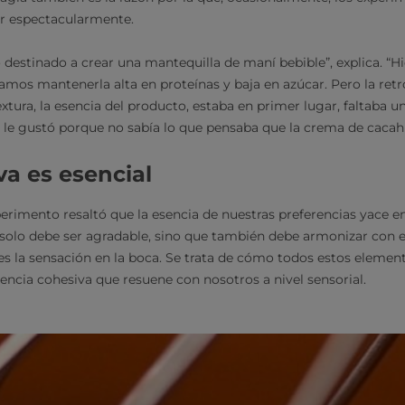
ar espectacularmente.
destinado a crear una mantequilla de maní bebible”, explica. “
amos mantenerla alta en proteínas y baja en azúcar. Pero la ret
extura, la esencia del producto, estaba en primer lugar, faltaba un
ie le gustó porque no sabía lo que pensaba que la crema de cacah
va es esencial
erimento resaltó que la esencia de nuestras preferencias yace 
o solo debe ser agradable, sino que también debe armonizar con e
o es la sensación en la boca. Se trata de cómo todos estos elemen
iencia cohesiva que resuene con nosotros a nivel sensorial.