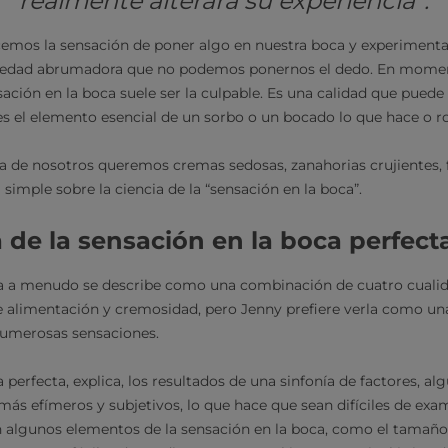
realmente alterará su experiencia”.
emos la sensación de poner algo en nuestra boca y experimenta
medad abrumadora que no podemos ponernos el dedo. En mome
sación en la boca suele ser la culpable. Es una calidad que pued
s el elemento esencial de un sorbo o un bocado lo que hace o r
 de nosotros queremos cremas sedosas, zanahorias crujientes, f
simple sobre la ciencia de la “sensación en la boca”.
de la sensación en la boca perfect
ca a menudo se describe como una combinación de cuatro cualida
 alimentación y cremosidad, pero Jenny prefiere verla como una
numerosas sensaciones.
 perfecta, explica, los resultados de una sinfonía de factores, a
 más efímeros y subjetivos, lo que hace que sean difíciles de exa
ien algunos elementos de la sensación en la boca, como el tamaño