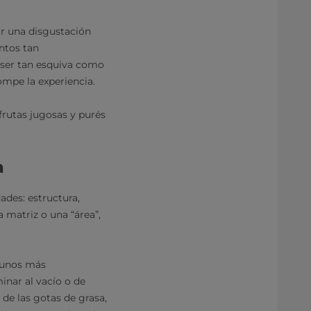
r una disgustación
ntos tan
e ser tan esquiva como
ompe la experiencia.
rutas jugosas y purés
a
des: estructura,
 matriz o una “área”,
lgunos más
minar al vacío o de
 de las gotas de grasa,