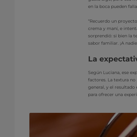
en la boca pueden fall
“Recuerdo un proyecto 
crema y maní, e intent
sorprendió: si bien la t
sabor familiar. ¡A nad
La expectati
Según Luciana, ese exp
factores. La textura n
general, y el resultad
para ofrecer una exper