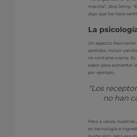
marcha”, dice Jenny. “
algo que los hace sent
La psicologí
Un aspecto fascinante 
sentidos. Incluir vain
no contiene crema. Es 
sabor para aumentar la
por ejemplo.
“Los receptore
no han c
Pero a veces, nuestras
en tecnología e ingred
gusta algo, pero esa m