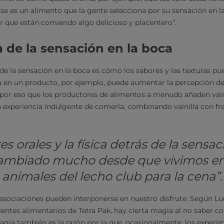
Ese es un alimento que la gente selecciona por su sensación en la
ir que están comiendo algo delicioso y placentero”.
a de la sensación en la boca
de la sensación en la boca es cómo los sabores y las texturas p
illa en un producto, por ejemplo, puede aumentar la percepción de
por eso que los productores de alimentos a menudo añaden vaini
 experiencia indulgente de comerla, combinando vainilla con fre
s orales y la física detrás de la sensa
ambiado mucho desde que vivimos en
animales del lecho club para la cena”.
 asociaciones pueden interponerse en nuestro disfrute. Según Lu
ientes alimentarios de Tetra Pak, hay cierta magia al no saber co
agia también es la razón por la que, ocasionalmente, los exper