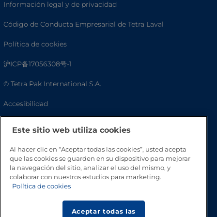
Información legal y de privacidad
Código de Conducta Empresarial de Tetra Laval
Política de cookies
沪ICP备17056308号-1
© Tetra Pak International S.A.
Accesibilidad
Preguntas frecuentes
Este sitio web utiliza cookies
Al hacer clic en “Aceptar todas las cookies”, usted acepta
que las cookies se guarden en su dispositivo para mejorar
la navegación del sitio, analizar el uso del mismo, y
colaborar con nuestros estudios para marketing.
Política de cookies
Aceptar todas las