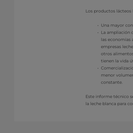
Los productos lácteos 
Una mayor conc
La ampliación d
las economías a
empresas lecher
otros alimentos
tienen la vida 
Comercializaci
menor volumen n
constante.
Este informe técnico s
la leche blanca para c