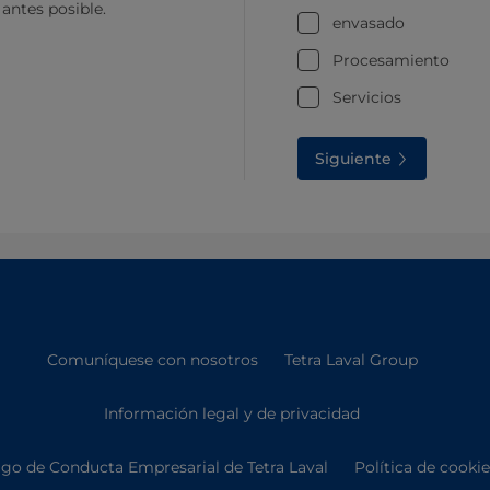
 antes posible.
envasado
Procesamiento
Servicios
Siguiente
Comuníquese con nosotros
Tetra Laval Group
Información legal y de privacidad
go de Conducta Empresarial de Tetra Laval
Política de cooki