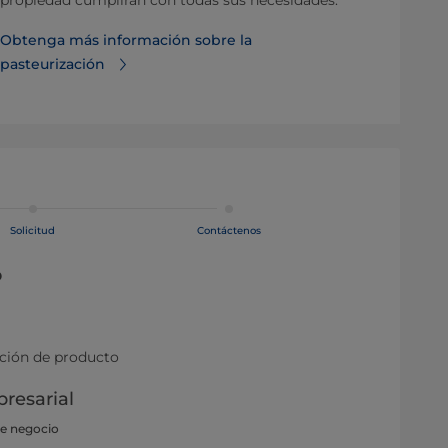
propiedad cumplirán con todas sus necesidades.
Obtenga más información sobre la
pasteurización
Solicitud
Contáctenos
o
ación de producto
resarial
de negocio