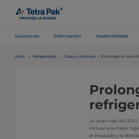
Saltar al
contenido
principal
Soluciones
Información
Sostenibilidad
Saltar a la
Inicio
Perspectivas
Casos y artículos
Prolongar la vida úti
navegación
Prolong
refrige
La larga vida útil (ESL
incluye una mejor hig
el envasado y la distri