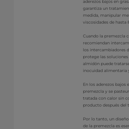
aderezos bajos en gras
garantiza un tratamien
medida, manipular mez
viscosidades de hasta
Cuando la premezcla co
recomiendan intercambi
los intercambiadores d
protege las soluciones
almidón puede tratars
inocuidad alimentaria 
En los aderezos bajos e
premezcla y se pasteu
tratada con calor sin c
producto después del t
Por lo tanto, un diseñ
de la premezcla es ese