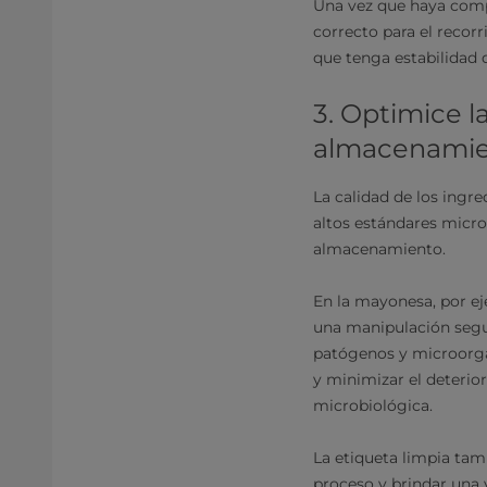
Una vez que haya compl
correcto para el recor
que tenga estabilidad 
3. Optimice l
almacenamien
La calidad de los ingr
altos estándares micro
almacenamiento.
En la mayonesa, por ej
una manipulación segur
patógenos y microorgan
y minimizar el deterior
microbiológica.
La etiqueta limpia tam
proceso y brindar una 