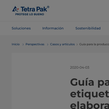
Saltar al
contenido
principal
Soluciones
Información
Sostenibilidad
Saltar a la
Inicio
Perspectivas
Casos y artículos
Guía para la producc
navegación
2020-04-03
Guía pa
etiquet
elabora