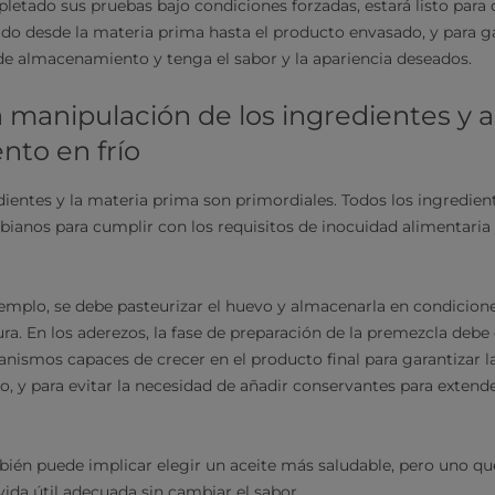
etado sus pruebas bajo condiciones forzadas, estará listo para 
rido desde la materia prima hasta el producto envasado, y para 
de almacenamiento y tenga el sabor y la apariencia deseados.
a manipulación de los ingredientes y 
to en frío
edientes y la materia prima son primordiales. Todos los ingredie
bianos para cumplir con los requisitos de inocuidad alimentaria 
emplo, se debe pasteurizar el huevo y almacenarla en condiciones
a. En los aderezos, la fase de preparación de la premezcla debe e
ismos capaces de crecer en el producto final para garantizar l
o, y para evitar la necesidad de añadir conservantes para extende
bién puede implicar elegir un aceite más saludable, pero uno que
vida útil adecuada sin cambiar el sabor.