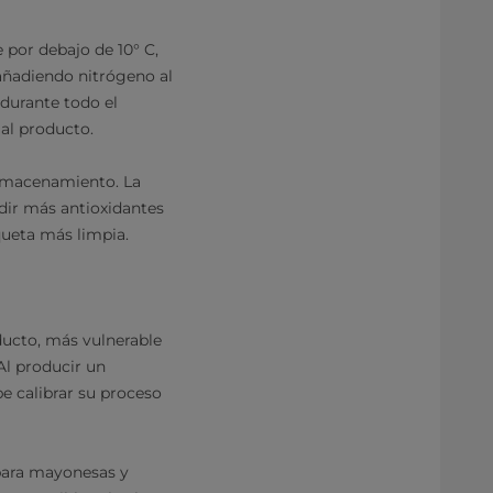
 por debajo de 10° C,
añadiendo nitrógeno al
durante todo el
 al producto.
almacenamiento. La
ñadir más antioxidantes
queta más limpia.
ducto, más vulnerable
Al producir un
e calibrar su proceso
 para mayonesas y