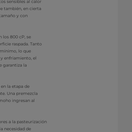
s sensibles al calor
e también, en cierta
 tamaño y con
 los 800 cP, se
ficie raspada. Tanto
 mínimo, lo que
y enfriamiento, el
 garantiza la
 en la etapa de
nte. Una premezcla
l moho ingresan al
res a la pasteurización
 la necesidad de