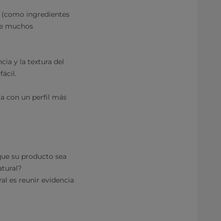
s (como ingredientes
que muchos
cia y la textura del
fácil.
ia con un perfil más
que su producto sea
atural?
ral es reunir evidencia