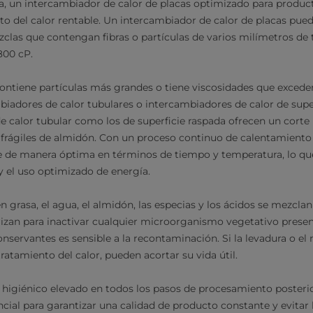
a, un intercambiador de calor de placas optimizado para producto
to del calor rentable. Un intercambiador de calor de placas pued
clas que contengan fibras o partículas de varios milímetros de
 800 cP.
ntiene partículas más grandes o tiene viscosidades que exceden
adores de calor tubulares o intercambiadores de calor de super
e calor tubular como los de superficie raspada ofrecen un corte
 frágiles de almidón. Con un proceso continuo de calentamiento 
e de manera óptima en términos de tiempo y temperatura, lo que
y el uso optimizado de energía.
n grasa, el agua, el almidón, las especias y los ácidos se mezclan
rizan para inactivar cualquier microorganismo vegetativo prese
onservantes es sensible a la recontaminación. Si la levadura o e
ratamiento del calor, pueden acortar su vida útil.
o higiénico elevado en todos los pasos de procesamiento posterio
ncial para garantizar una calidad de producto constante y evitar