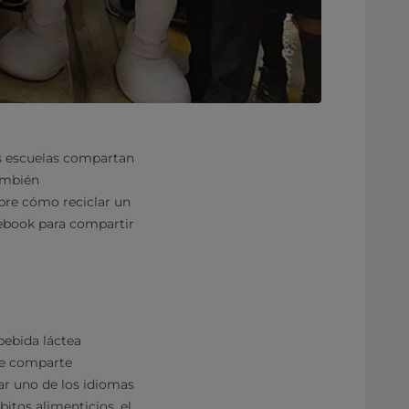
as escuelas compartan
También
bre cómo reciclar un
ebook para compartir
bebida láctea
ase comparte
ar uno de los idiomas
itos alimenticios, el