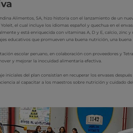
iva
ndina Alimentos, SA, hizo historia con el lanzamiento de un nue
 Yoleit, el cual incluye los idiomas español y quechua en el enva
lmente y está enriquecida con vitaminas A, D y E, calcio, zinc y
es educativos que promueven una buena nutrición, una buena hig
ación escolar peruano, en colaboración con proveedores y Tetr
over y mejorar la inocuidad alimentaria efectiva.
aje iniciales del plan consistían en recuperar los envases despu
nciencia al capacitar a los maestros sobre nutrición y cuidado 