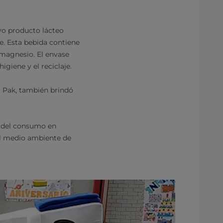
vo producto lácteo
se. Esta bebida contiene
 magnesio. El envase
iene y el reciclaje.
a Pak, también brindó
és del consumo en
del medio ambiente de