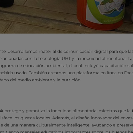
nte, desarrollamos material de comunicación digital para que l
relacionadas con la tecnología UHT y la inocuidad alimentaria. 
grama de educación ambiental, el cual incluyó capacitación so
 bebida usado. También creamos una plataforma en línea en Fac
dado del medio ambiente y la nutrición.
ak protege y garantiza la inocuidad alimentaria, mientras que la 
atisface los gustos locales. Además, el diseño innovador del env
e de una manera culturalmente inteligente, ayudando a preserv
smitiendo mensajes educativos importantes sobre los buenos háb