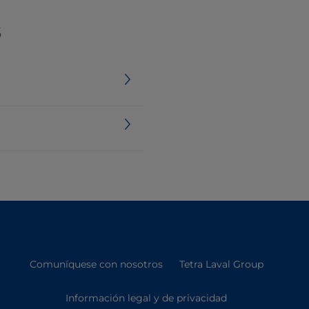
s
Comuníquese con nosotros
Tetra Laval Group
Información legal y de privacidad