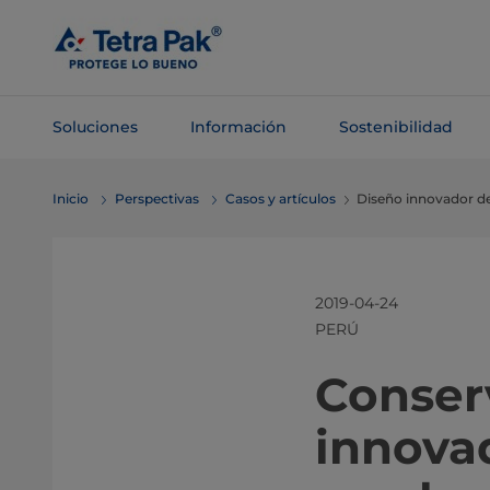
Saltar al
contenido
principal
Soluciones
Información
Sostenibilidad
Saltar a la
Inicio
Perspectivas
Casos y artículos
Diseño innovador de
navegación
2019-04-24
PERÚ
Conserv
innova