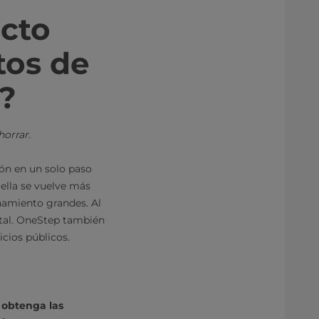
cto
tos de
s?
horrar.
ón en un solo paso
ella se vuelve más
namiento grandes. Al
tal. OneStep también
cios públicos.
 obtenga las