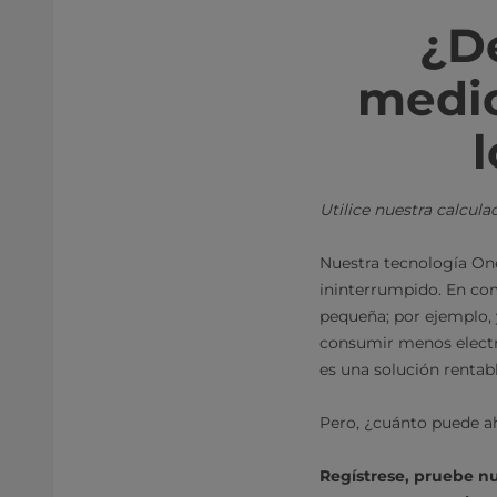
¿D
medio
l
Utilice nuestra calcul
Nuestra tecnología One
ininterrumpido. En com
pequeña; por ejemplo,
consumir menos electr
es una solución rentab
Pero, ¿cuánto puede ah
Regístrese, pruebe nu