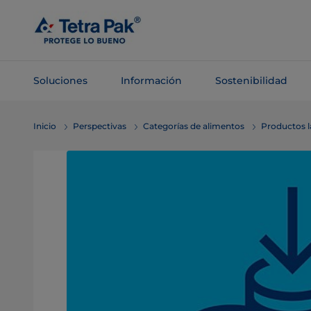
Saltar al
contenido
principal
Soluciones
Información
Sostenibilidad
Saltar a la
Inicio
Perspectivas
Categorías de alimentos
Productos l
navegación