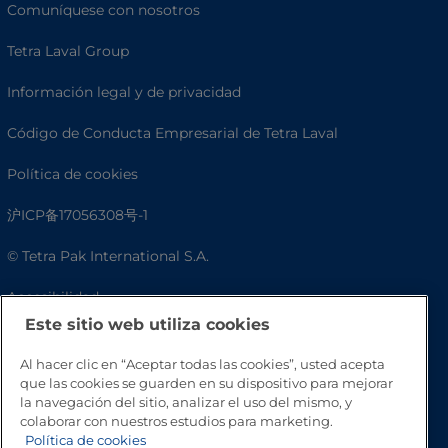
Comuníquese con nosotros
Tetra Laval Group
Información legal y de privacidad
Código de Conducta Empresarial de Tetra Laval
Política de cookies
沪ICP备17056308号-1
© Tetra Pak International S.A.
Accesibilidad
Este sitio web utiliza cookies
Preguntas frecuentes
Al hacer clic en “Aceptar todas las cookies”, usted acepta
que las cookies se guarden en su dispositivo para mejorar
la navegación del sitio, analizar el uso del mismo, y
colaborar con nuestros estudios para marketing.
Política de cookies