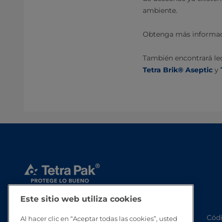
ambiente.
Obtenga más informaci
También encontrará le
Tetra Brik® Aseptic
y
Este sitio web utiliza cookies
Códi
Al hacer clic en “Aceptar todas las cookies”, usted