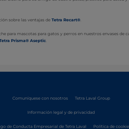
ón sobre las ventajas de
Tetra Recart®
.
che para mascotas para gatos y perros en nuestros envases de 
Tetra Prisma® Aseptic
.
Comuníquese con nosotros
Tetra Laval Group
Información legal y de privacidad
go de Conducta Empresarial de Tetra Laval
Política de cooki