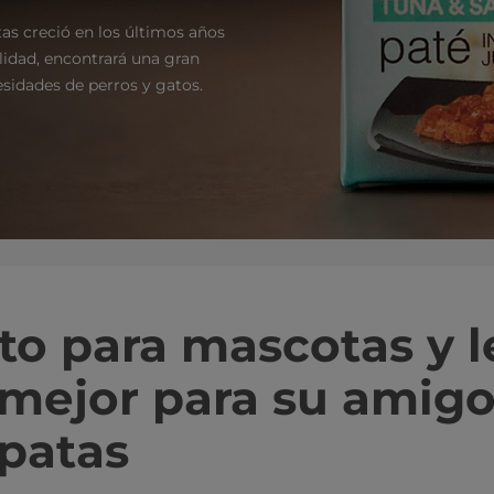
tas creció en los últimos años
alidad, encontrará una gran
esidades de perros y gatos.
to para mascotas y l
 mejor para su amig
 patas