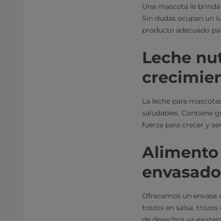
Una mascota le brinda 
Sin dudas ocupan un lug
producto adecuado para
Leche nut
crecimie
La leche para mascotas
saludables. Contiene gr
fuerza para crecer y ser
Alimento
envasado
Ofrecemos un envase d
trozos en salsa, trozos
de desechos ya existen