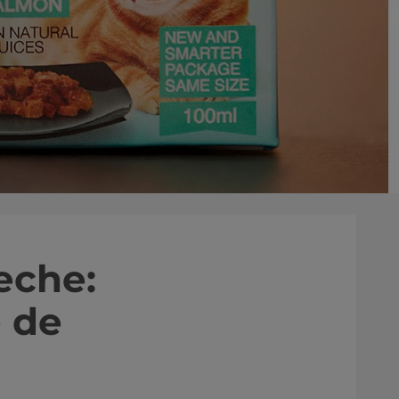
eche:
o de