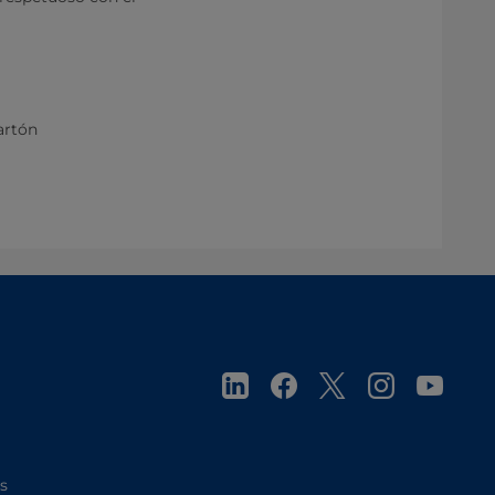
cartón
es