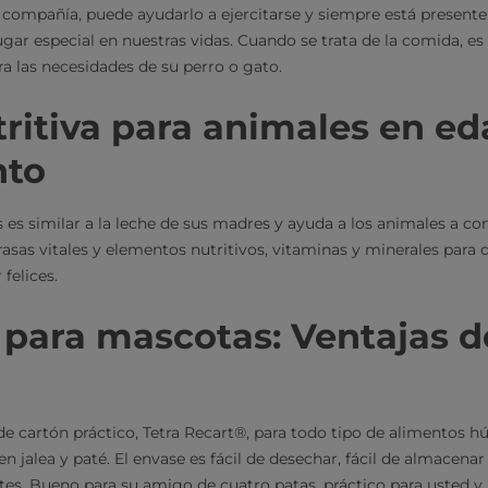
compañía, puede ayudarlo a ejercitarse y siempre está presente
ar especial en nuestras vidas. Cuando se trata de la comida, es f
 las necesidades de su perro o gato.
ritiva para animales en ed
nto
 es similar a la leche de sus madres y ayuda a los animales a co
asas vitales y elementos nutritivos, vitaminas y minerales para d
 felices.
 para mascotas: Ventajas d
e cartón práctico, Tetra Recart®, para todo tipo de alimentos 
 en jalea y paté. El envase es fácil de desechar, fácil de almacenar
tes. Bueno para su amigo de cuatro patas, práctico para usted y