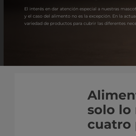
El interés en dar atención especial a nuestras masco
y el caso del alimento no es la excepción. En la actu
variedad de productos para cubrir las diferentes nec
Alimen
solo lo
cuatro