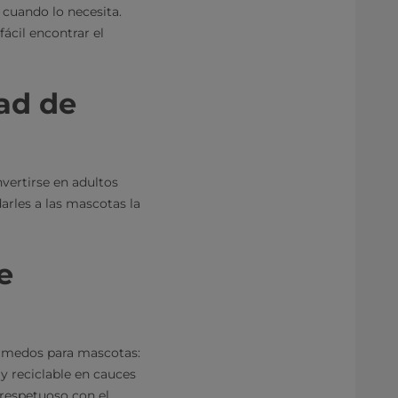
 cuando lo necesita.
ácil encontrar el
ad de
nvertirse en adultos
arles a las mascotas la
e
húmedos para mascotas:
 y reciclable en cauces
 respetuoso con el