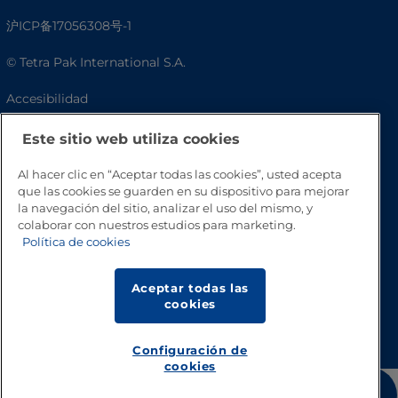
沪ICP备17056308号-1
© Tetra Pak International S.A.
Accesibilidad
Preguntas frecuentes
Este sitio web utiliza cookies
Al hacer clic en “Aceptar todas las cookies”, usted acepta
que las cookies se guarden en su dispositivo para mejorar
la navegación del sitio, analizar el uso del mismo, y
colaborar con nuestros estudios para marketing.
Política de cookies
Aceptar todas las
cookies
Volver a inicio
Configuración de
cookies