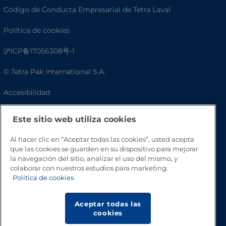
Código de Conducta Empresarial de Tetra Laval
Política de cookies
沪ICP备17056308号-1
© Tetra Pak International S.A.
Accesibilidad
Preguntas frecuentes
Este sitio web utiliza cookies
Al hacer clic en “Aceptar todas las cookies”, usted acepta
que las cookies se guarden en su dispositivo para mejorar
la navegación del sitio, analizar el uso del mismo, y
colaborar con nuestros estudios para marketing.
Política de cookies
Aceptar todas las
cookies
Volver a inicio