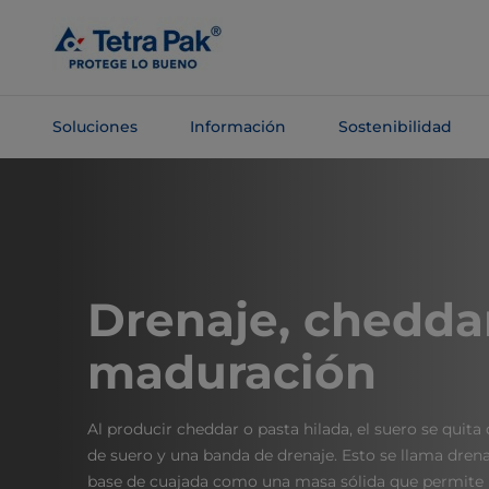
Saltar al
contenido
principal
Soluciones
Información
Sostenibilidad
Saltar a la
navegación
Drenaje, cheddar
maduración
Al producir cheddar o pasta hilada, el suero se quita
de suero y una banda de drenaje. Esto se llama drenaj
base de cuajada como una masa sólida que permite la 