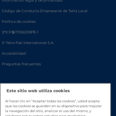
Información legal y de privacidad
Código de Conducta Empresarial de Tetra Laval
Política de cookies
沪ICP备17056308号-1
© Tetra Pak International S.A.
Accesibilidad
Preguntas frecuentes
Este sitio web utiliza cookies
Al hacer clic en “Aceptar todas las cookies”, usted acepta
que las cookies se guarden en su dispositivo para mejorar
la navegación del sitio, analizar el uso del mismo, y
colaborar con nuestros estudios para marketing.