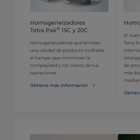
Homogeneizadores
Homog
®
Tetra Pak
15C y 20C
El nue
Homogeneizadores que brindan
Tetra P
una calidad de producto confiable
interm
al tiempo que minimizan la
intelig
complejidad y los costos de tus
de acti
operaciones.
más ba
median
Obtiene más información
Obtien