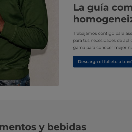
La guía com
homogenei
Trabajamos contigo para as
para tus necesidades de apli
gama para conocer mejor n
Descarga el folleto a trav
imentos y bebidas