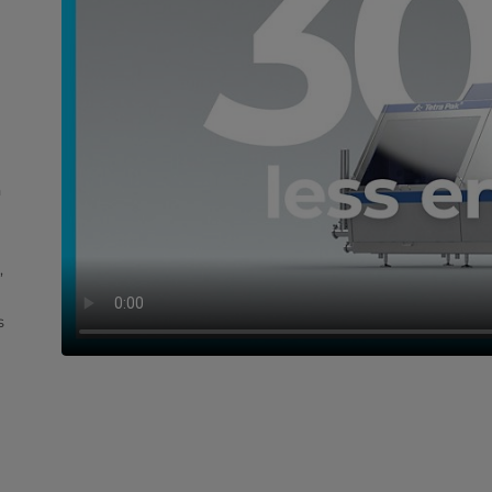
n
,
s