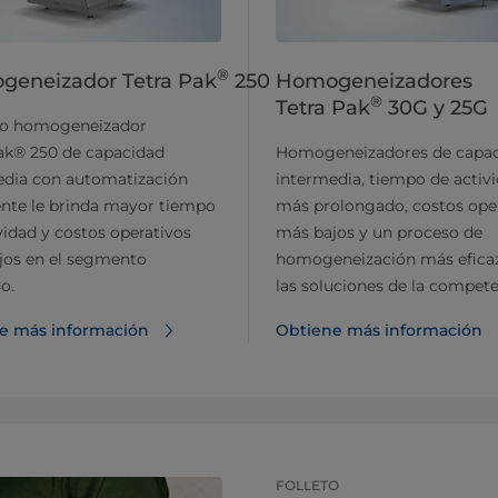
®
eneizador Tetra Pak
250
Homogeneizadores
®
Tetra Pak
30G y 25G
vo homogeneizador
ak® 250 de capacidad
Homogeneizadores de capa
edia con automatización
intermedia, tiempo de activ
ente le brinda mayor tiempo
más prolongado, costos ope
vidad y costos operativos
más bajos y un proceso de
jos en el segmento
homogeneización más efica
o.
las soluciones de la compete
e más información
Obtiene más información
FOLLETO