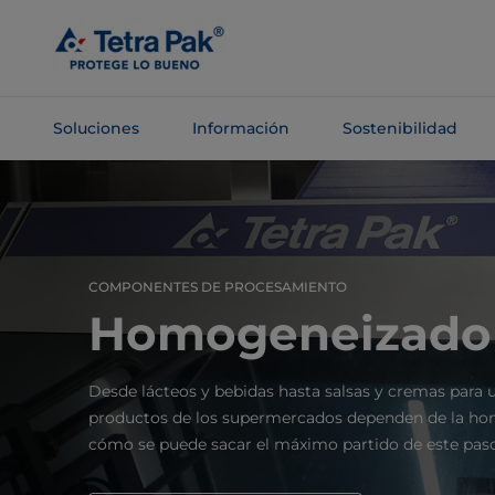
Saltar al
contenido
principal
Soluciones
Información
Sostenibilidad
Saltar a la
navegación
COMPONENTES DE PROCESAMIENTO
Homogeneizado
Desde lácteos y bebidas hasta salsas y cremas para u
productos de los supermercados dependen de la ho
cómo se puede sacar el máximo partido de este pas