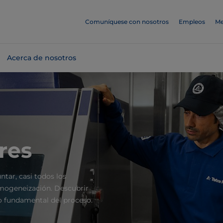
Comuníquese con nosotros
Empleos
Me
Acerca de nosotros
res
ntar, casi todos los
mogeneización. Descubrir
o fundamental del proceso.