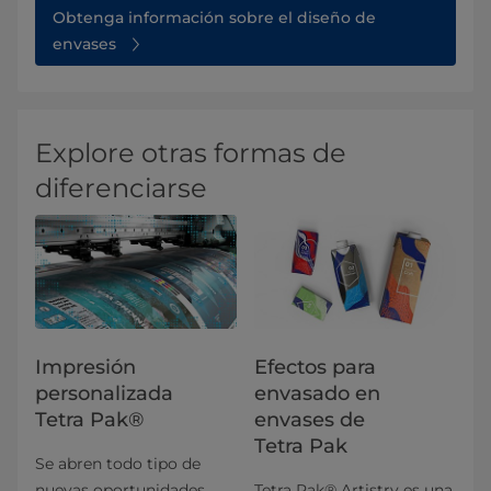
Obtenga información sobre el diseño de
envases
Explore otras formas de
diferenciarse
Impresión
Efectos para
personalizada
envasado en
Tetra Pak®
envases de
Tetra Pak
Se abren todo tipo de
nuevas oportunidades
Tetra Pak® Artistry es una