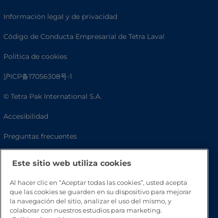
Información legal y de privacidad
Código de Conducta Empresarial de Tetra Laval
Política de cookies
沪ICP备17056308号-1
© Tetra Pak International S.A.
Accesibilidad
Preguntas frecuentes
Este sitio web utiliza cookies
Al hacer clic en “Aceptar todas las cookies”, usted acepta
que las cookies se guarden en su dispositivo para mejorar
la navegación del sitio, analizar el uso del mismo, y
colaborar con nuestros estudios para marketing.