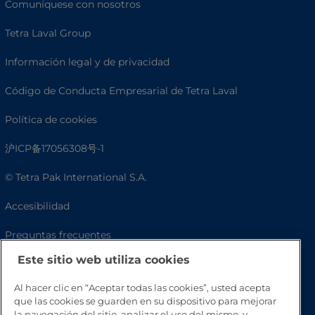
Comuníquese con nosotros
Tetra Laval Group
Información legal y de privacidad
Código de Conducta Empresarial de Tetra Laval
Política de cookies
沪ICP备17056308号-1
© Tetra Pak International S.A.
Accesibilidad
Preguntas frecuentes
Este sitio web utiliza cookies
Al hacer clic en “Aceptar todas las cookies”, usted acepta
que las cookies se guarden en su dispositivo para mejorar
la navegación del sitio, analizar el uso del mismo, y