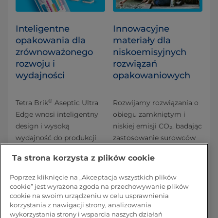
Inteligentne
Innowacyjne
opakowania dla
materiały dla
zrównoważonego
niskoemisyjnych
rozwoju i
rozwiązań
wydajności
opakowaniowych
®
Tetra Brik
Aseptic Ultra
Rozwijamy rozwiązania o
Edge wnosi inteligentny
obiegu zamkniętym i
design i wysoką
niskiej emisji CO₂, badając
wydajność do produkcji
zastosowanie surowców
mleka białego UHT.
odnawialnych oraz
Ta strona korzysta z plików cookie
Dostępne są warianty
pozyskiwanych w sposób
zgodne z Twoimi celami
odpowiedzialny, aby
Poprzez kliknięcie na „Akceptacja wszystkich plików
środowiskowymi – takie
ulepszać opakowania dla
cookie” jest wyrażona zgoda na przechowywanie plików
jak polimery pochodzenia
żywności i napojów. W
cookie na swoim urządzeniu w celu usprawnienia
korzystania z nawigacji strony, analizowania
roślinnego oraz
ramach naszego
wykorzystania strony i wsparcia naszych działań