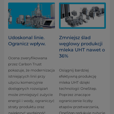
Udoskonal linie.
Zmniejsz ślad
Ogranicz wpływ.
węglowy produkcji
mleka UHT nawet o
36%
Ocena zweryfikowana
przez Carbon Trust
pokazuje, że modernizacja
Osiągnij bardziej
istniejących linii przy
efektywną produkcję
użyciu komercyjnie
mleka UHT dzięki
dostępnych rozwiązań
technologii OneStep.
może zmniejszyć zużycie
Poprzez znaczące
energii i wody, ograniczyć
ograniczenie liczby
straty produktu oraz
etapów przetwarzania,
zwiększyć wydajność,
OneStep redukuje zużycie