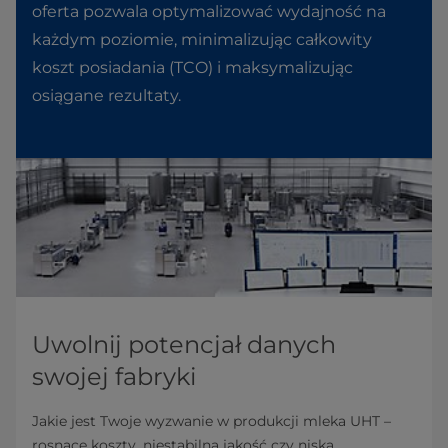
oferta pozwala optymalizować wydajność na
każdym poziomie, minimalizując całkowity
koszt posiadania (TCO) i maksymalizując
osiągane rezultaty.
Uwolnij potencjał danych
swojej fabryki
Jakie jest Twoje wyzwanie w produkcji mleka UHT –
rosnące koszty, niestabilna jakość czy niska