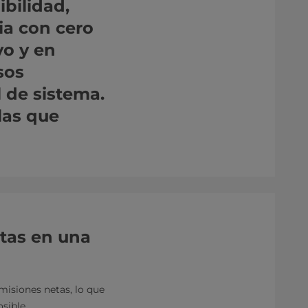
bilidad,
ia con cero
vo y en
sos
 de sistema.
las que
etas en una
misiones netas, lo que
sible.