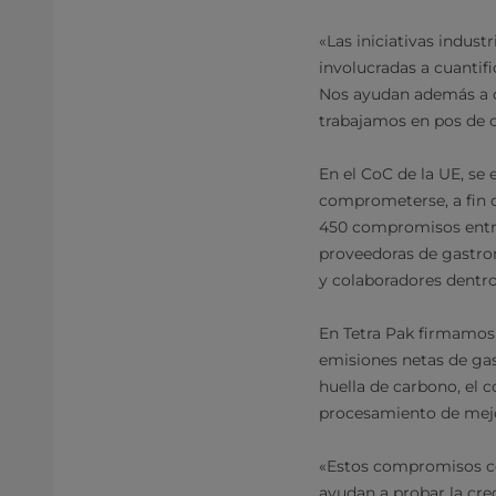
«Las iniciativas indust
involucradas a cuantifi
Nos ayudan además a ce
trabajamos en pos de o
En el CoC de la UE, se
comprometerse, a fin d
450 compromisos entre
proveedoras de gastron
y colaboradores dentro
En Tetra Pak firmamo
emisiones netas de gas
huella de carbono, el 
procesamiento de mejo
«Estos compromisos co
ayudan a probar la cre