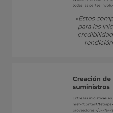
todas las partes involuc
«Estos comp
para las in
credibilida
rendición
Creación de 
suministros
Entre las iniciativas e
href="/content/tetrapak
proveedores,</u></a><s