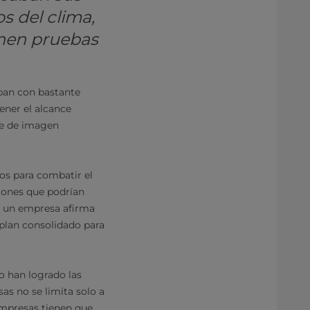
os del clima,
onen pruebas
aban con bastante
ener el alcance
de de imagen
os para combatir el
ciones que podrían
o un empresa afirma
 plan consolidado para
o han logrado las
as no se limita solo a
empresas tienen que