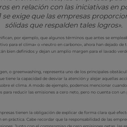
os en relación con las iniciativas en p
] se exige que las empresas proporci
sólidas que respalden tales logros».
nifican, por ejemplo, que algunos términos que antes se emple
tivo para el clima» o «neutro en carbono», ahora han dejado de t
tán bien definidos y dejan un amplio margen para el lavado ver
gen, o greenwashing, representa uno de los principales obstácul
e tiene la capacidad de desviar la atención y alejar aquellas ac
 sobre el clima. A modo de ejemplo, podemos mencionar cuand
s para reducir las emisiones a cero neto, pero no cuenta con un
mpresas tienen la obligación de explicar de forma clara qué efect
n en práctica. Cabe recordar que la responsabilidad de las empres
isiones. Junto con el compromiso de cero emisiones netas, las 