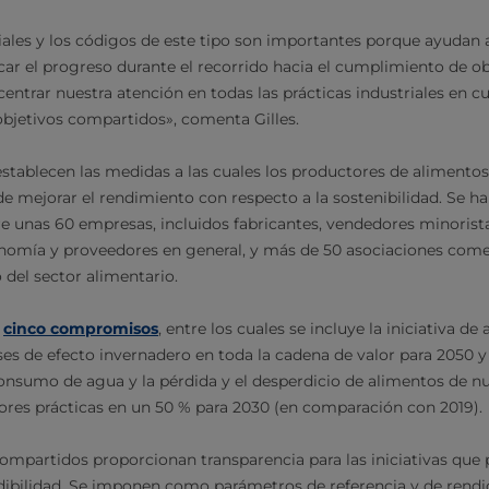
riales y los códigos de este tipo son importantes porque ayudan 
car el progreso durante el recorrido hacia el cumplimiento de ob
ntrar nuestra atención en todas las prácticas industriales en cu
bjetivos compartidos», comenta Gilles.
 establecen las medidas a las cuales los productores de alimento
e mejorar el rendimiento con respecto a la sostenibilidad. Se h
 unas 60 empresas, incluidos fabricantes, vendedores minorist
omía y proveedores en general, y más de 50 asociaciones comerc
 del sector alimentario.
s
cinco compromisos
, entre los cuales se incluye la iniciativa de
es de efecto invernadero en toda la cadena de valor para 2050 y 
consumo de agua y la pérdida y el desperdicio de alimentos de nu
res prácticas en un 50 % para 2030 (en comparación con 2019).
mpartidos proporcionan transparencia para las iniciativas qu
dibilidad. Se imponen como parámetros de referencia y de rendi