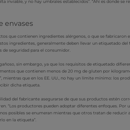
lta inviable, y no hay umbrales establecidos”. “Ahí es donde se r
e envases
ctos que contienen ingredientes alérgenos, o que se fabricaron e
stos ingredientes, generalmente deben llevar un etiquetado del 
s de seguridad para el consumidor.
añoso, sin embargo, ya que los requisitos de etiquetado difieren
alimentos que contienen menos de 20 mg de gluten por kilogram
”, mientras que en los EE. UU., no hay un límite mínimo: los pro
cibir dicha etiqueta.
lidad del fabricante asegurarse de que sus productos estén co
gren. “Los productores pueden adoptar diferentes enfoques. Por u
nos posibles se enumeran mientras que otros tratan de reducir a
o en la etiqueta”.