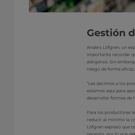
Gestión d
Anders Löfgren, un esp
importante recordar qu
alérgenos. Sin embargo
riesgo de forma eficaz.
“Les decimos a los pro
estamos aquí para apoy
desarrollar formas de t
Para los productores l
reducir al mínimo la 
Löfgren expresó que ta
necesita, por lo que de