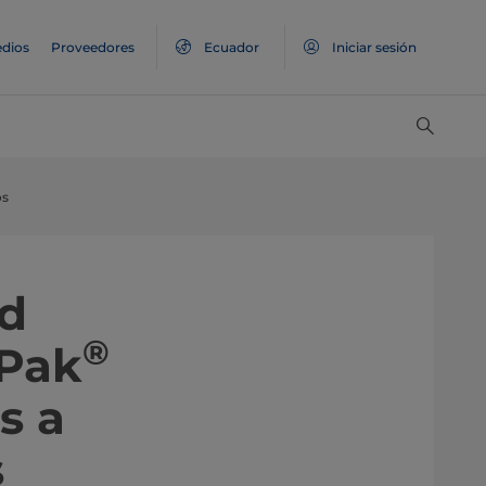
dios
Proveedores
Ecuador
Iniciar sesión
os
ad
®
 Pak
s a
s