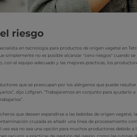
el riesgo
ecialista en tecnología para productos de origen vegetal en Tet
e simplemente no es posible alcanzar "cero riesgos" cuando se 
, con el equipo adecuado y las mejores prácticas, los productor
ductores que se preocupan por los alérgenos que puede resulta
arlos”, dijo Löfgren. “Trabajaremos en conjunto para ayudarlo a 
rabajarlos”.
echeros que desean expandirse a las bebidas de origen vegetal, 
contaminación cruzada es añadir una línea de procesamiento co
l vez esa no sea una opción para muchos productores debido a l
ben recurrir a prácticas de gestión del riesgo, como las rutinas 