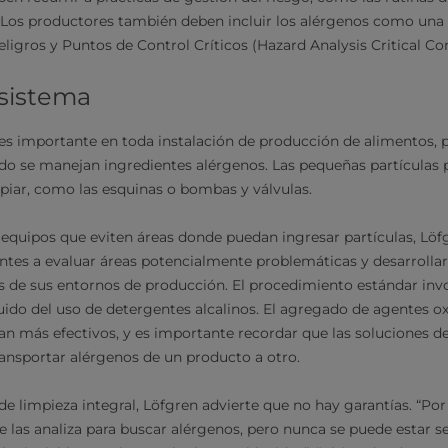
Los productores también deben incluir los alérgenos como una 
eligros y Puntos de Control Críticos (Hazard Analysis Critical Co
 sistema
es importante en toda instalación de producción de alimentos, p
do se manejan ingredientes alérgenos. Las pequeñas partículas 
mpiar, como las esquinas o bombas y válvulas.
 equipos que eviten áreas donde puedan ingresar partículas, Löfg
entes a evaluar áreas potencialmente problemáticas y desarrollar
s de sus entornos de producción. El procedimiento estándar invo
ido del uso de detergentes alcalinos. El agregado de agentes o
an más efectivos, y es importante recordar que las soluciones d
 transportar alérgenos de un producto a otro.
 limpieza integral, Löfgren advierte que no hay garantías. “Por
 las analiza para buscar alérgenos, pero nunca se puede estar se