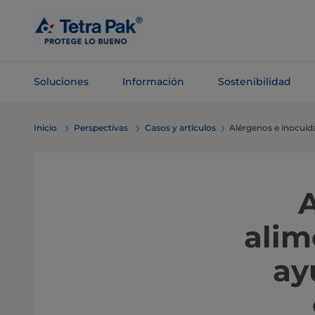
Saltar al
contenido
principal
Soluciones
Información
Sostenibilidad
Saltar a la
Inicio
Perspectivas
Casos y artículos
Alérgenos e inocuida
navegación
A
alim
ay