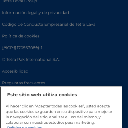
Tetra Laval Group
Información legal y de privacidad
Código de Conducta Empresarial de Tetra Laval
Política de cookies
沪ICP备17056308号-1
© Tetra Pak International S.A.
Accesibilidad
Preguntas frecuentes
Este sitio web utiliza cookies
Al hacer clic en “Aceptar todas las cookies”, usted acepta
que las cookies se guarden en su dispositivo para mejorar
la navegación del sitio, analizar el uso del mismo, y
colaborar con nuestros estudios para marketing.
Política de cookies