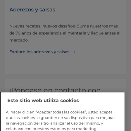
Aderezos y salsas
Nuevas recetas, nuevos desafíos. Sume nuestros más
de 70 años de experiencia alimentaria y llegue antes al
mercado.
Explore los aderezos y salsas
¡Póngase en contacto con
nosotros!
Este sitio web utiliza cookies
Al hacer clic en “Aceptar todas las cookies”, usted acepta
que las cookies se guarden en su dispositivo para mejorar
la navegación del sitio, analizar el uso del mismo, y
colaborar con nuestros estudios para marketing.