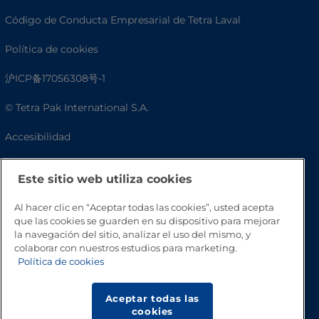
Código de Conducta Empresarial de Tetra Laval
Política de cookies
沪ICP备17056308号-1
© Tetra Pak International S.A.
Accesibilidad
Preguntas frecuentes
Este sitio web utiliza cookies
Al hacer clic en “Aceptar todas las cookies”, usted acepta
que las cookies se guarden en su dispositivo para mejorar
la navegación del sitio, analizar el uso del mismo, y
colaborar con nuestros estudios para marketing.
Política de cookies
Aceptar todas las
Volver a inicio
cookies