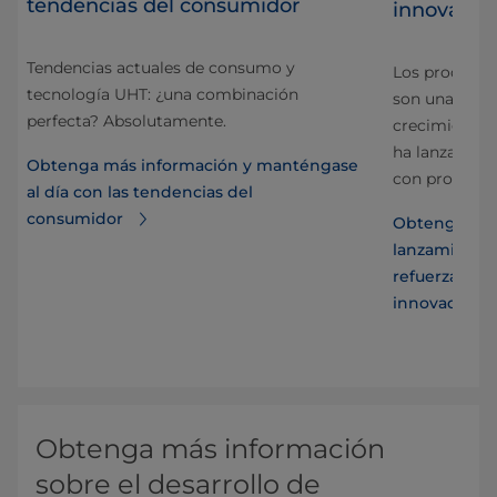
tendencias del consumidor
innovador 
Tendencias actuales de consumo y
Los producto
tecnología UHT: ¿una combinación
son una tend
perfecta? Absolutamente.
crecimiento e
nte
ha lanzado l
Obtenga más información y manténgase
con proteínas
al día con las tendencias del
consumidor
Obtenga más
lanzamiento 
ómo
refuerza la 
innovador d
Obtenga más información
sobre el desarrollo de