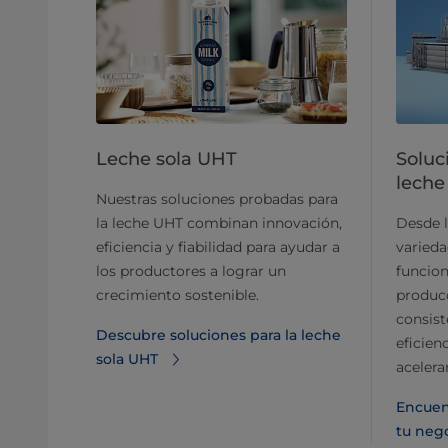
Leche sola UHT
Soluc
lech
Nuestras soluciones probadas para
la leche UHT combinan innovación,
Desde l
eficiencia y fiabilidad para ayudar a
varieda
los productores a lograr un
funcion
crecimiento sostenible.
producc
consiste
Descubre soluciones para la leche
eficien
sola UHT
acelera
Encuen
tu neg