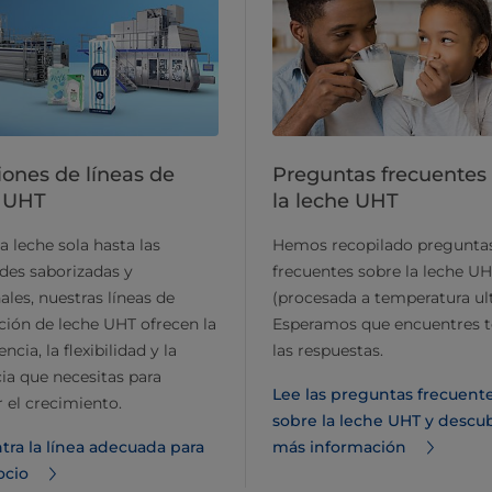
iones de líneas de
Preguntas frecuentes
e UHT
la leche UHT
a leche sola hasta las
Hemos recopilado pregunta
des saborizadas y
frecuentes sobre la leche U
ales, nuestras líneas de
(procesada a temperatura ult
ión de leche UHT ofrecen la
Esperamos que encuentres 
ncia, la flexibilidad y la
las respuestas.
cia que necesitas para
Lee las preguntas frecuent
r el crecimiento.
sobre la leche UHT y descu
tra la línea adecuada para
más información
ocio