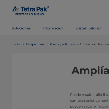
Saltar al
contenido
principal
Soluciones
Información
Sostenibilidad
Saltar a la
Inicio
Perspectivas
Casos y artículos
Ampliación de su ca
navegación
Amplía
Puede resultar difícil
cambian drásticamente
pueden sacar el máxim