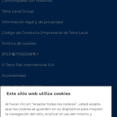
Comuníquese con nosotros
Tetra Laval Group
Información legal y de privacidad
Código de Conducta Empresarial de Tetra Laval
Política de cookies
沪ICP备17056308号-1
© Tetra Pak International S.A.
Accesibilidad
Preguntas frecuentes
Este sitio web utiliza cookies
Al hacer clic en “Aceptar todas las cookies”, usted acepta
que las cookies se guarden en su dispositivo para mejorar
la navegación del sitio, analizar el uso del mismo, y