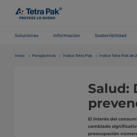
Saltar al
contenido
principal
Soluciones
Información
Sostenibilidad
Saltar a la
Inicio
Perspectivas
Índice Tetra Pak
Índice Tetra Pak de 
navegación
Salud: 
preven
El interés del consum
cambiado significati
preocupación número 