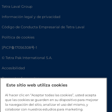
Tetra Laval Group
Información legal y de privacidad
Código de Conducta Empresarial de Tetra Laval
Política de cookies
沪ICP备17056308号-1
© Tetra Pak International S.A.
Accesibilidad
Preguntas frecuentes
Este sitio web utiliza cookies
Al hacer clic en “Aceptar todas las cookies”, usted acepta
que las cookies se guarden en su dispositivo para mejorar
la navegación del sitio, analizar el uso del mismo, y
colaborar con nuestros estudios para marketing.