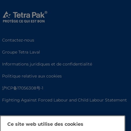
Contactez-nous
Groupe Tetra Laval
Informations juridiques et de confidentialité
Politique relative aux cookies
沪ICP备17056308号-1
Fighting Against Forced Labour and Child Labour Statement
Ce site web utilise des cookies