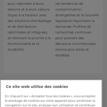
pour répondre à leurs
les tendances de
besoins et à leurs valeurs.
consommation
Soyez à la hauteur avec
émergentes et la nouvelle
des solutions d’emballage
législation façonnent la
et de distribution
demande. Profitez de
optimisées et intégrées,
recherches continues
en donnant la priorité à la
pour prendre des
fonctionnalité et la
décisions commerciales
durabilité.
encore plus sûres et
durables.
Ces rapports pourraient
Ce site web utilise des cookies
également vous intéresser :
En cliquant sur « Accepter tous les cookies », vous acceptez
le stockage de cookies sur votre appareil pour améliorer la
navigation sur le site, analyser son utilisation et contribuer