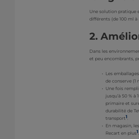
Une solution pratique e
différents (de 100 ml à
2. Amélio
Dans les environnement
et peu encombrants, p
Les emballages 
de conserve (1 
Une fois rempli
jusqu’à 50 % à 
primaire et sur
durabilité de Te
1
transport
.
En magasin, les
1
Recart en plus
.