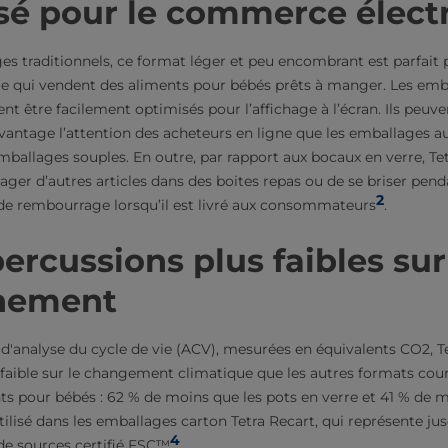
isé pour le commerce élect
 traditionnels, ce format léger et peu encombrant est parfait 
 qui vendent des aliments pour bébés prêts à manger. Les emba
nt être facilement optimisés pour l’affichage à l’écran. Ils peuven
avantage l’attention des acheteurs en ligne que les emballages au
emballages souples. En outre, par rapport aux bocaux en verre, Te
r d’autres articles dans des boites repas ou de se briser pendan
2
de rembourrage lorsqu’il est livré aux consommateurs
.
percussions plus faibles sur
nnement
 d'analyse du cycle de vie (ACV), mesurées en équivalents CO2, T
faible sur le changement climatique que les autres formats cou
ts pour bébés : 62 % de moins que les pots en verre et 41 % de 
tilisé dans les emballages carton Tetra Recart, qui représente ju
4
de sources certifié FSC™
.