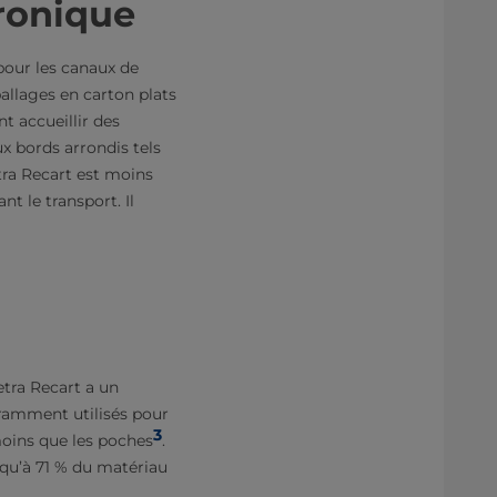
ronique
pour les canaux de
llages en carton plats
t accueillir des
x bords arrondis tels
tra Recart est moins
t le transport. Il
etra Recart a un
ramment utilisés pour
3
moins que les poches
.
squ’à 71 % du matériau