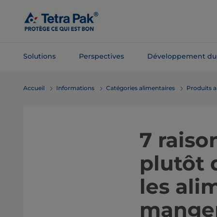
Passer
au
contenu
principal
Solutions
Perspectives
Développement du
Passer à la
Accueil
Informations
Catégories alimentaires
Produits a
navigation
7 raiso
plutôt
les ali
mange