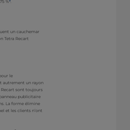
 75 %
.
tituent un cauchemar
on Tetra Recart
pour le
st autrement un rayon
 Recart sont toujours
 panneau publicitaire
ns. La forme élimine
l et les clients n’ont