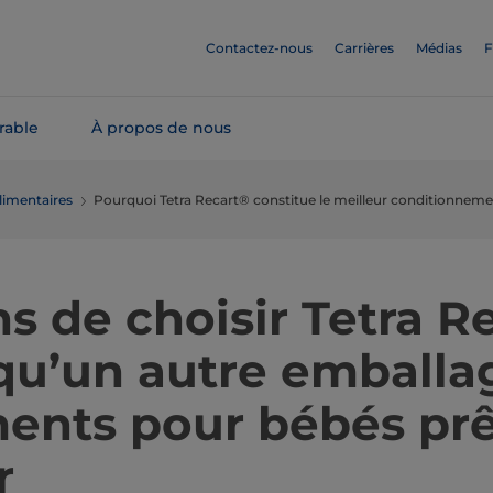
Contactez-nous
Carrières
Médias
F
rable
À propos de nous
limentaires
Pourquoi Tetra Recart® constitue le meilleur conditionneme
ns de choisir Tetra R
 qu’un autre emballa
ments pour bébés prê
r