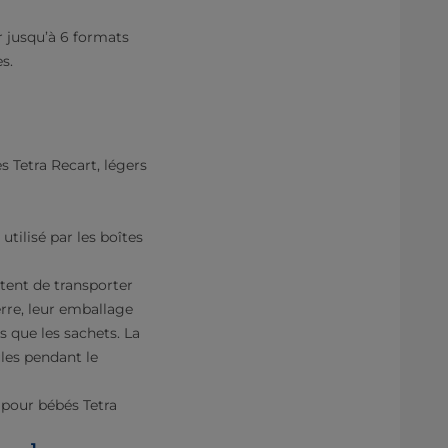
r jusqu’à 6 formats
s.
s Tetra Recart, légers
tilisé par les boîtes
ttent de transporter
rre, leur emballage
 que les sachets. La
ules pendant le
 pour bébés Tetra
1