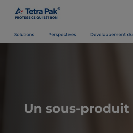
Passer
au
contenu
principal
Solutions
Perspectives
Développement du
Passer à la
navigation
Un sous-produit 