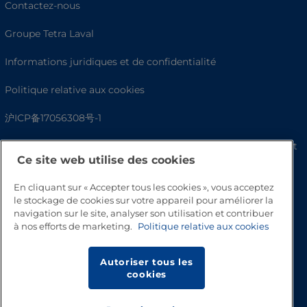
Contactez-nous
Groupe Tetra Laval
Informations juridiques et de confidentialité
Politique relative aux cookies
沪ICP备17056308号-1
Fighting Against Forced Labour and Child Labour Statement
Ce site web utilise des cookies
En cliquant sur « Accepter tous les cookies », vous acceptez
le stockage de cookies sur votre appareil pour améliorer la
navigation sur le site, analyser son utilisation et contribuer
à nos efforts de marketing.
Politique relative aux cookies
Autoriser tous les
cookies
Haut de page