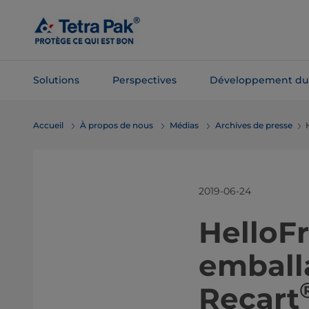
Passer
au
contenu
principal
Solutions
Perspectives
Développement du
Passer à la
Accueil
À propos de nous
Médias
Archives de presse
​
navigation
2019-06-24
​​​​​​​​​​​​​​​
emball
Recart