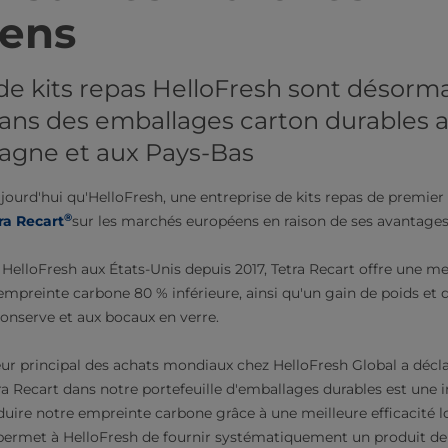
​​​​​​​​​​​​
 repas​​​​​​​​​​​​​​​​​​​​​​​​​​​​ HelloFresh sont désor
dans des emballages carton durables
magne et aux Pays-Bas
ourd'hui qu'HelloFresh, une entreprise de kits repas de premier 
®
ra Recart
sur les marchés européens en raison de ses avantage
 HelloFresh aux États-Unis depuis 2017, Tetra Recart offre une me
mpreinte carbone 80 % inférieure, ainsi qu'un gain de poids et d'
conserve et aux bocaux en verre.
ur principal des achats mondiaux chez HelloFresh Global a déclar
a Recart dans notre portefeuille d'emballages durables est une in
éduire notre empreinte carbone grâce à une meilleure efficacité l
permet à HelloFresh de fournir systématiquement un produit de 