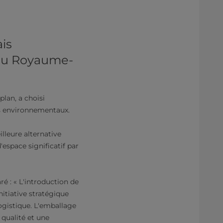
mais
 au Royaume-
plan, a choisi
s environnementaux.​
illeure alternative
espace significatif par
é : « L'introduction de
itiative stratégique
ogistique. L'emballage
qualité et une