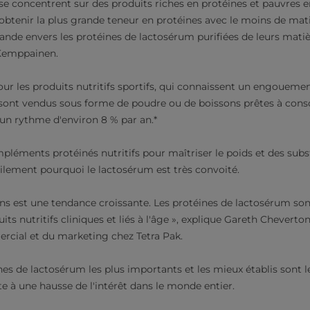
 concentrent sur des produits riches en protéines et pauvres en
btenir la plus grande teneur en protéines avec le moins de mati
de envers les protéines de lactosérum purifiées de leurs matiè
 Kemppainen.
 pour les produits nutritifs sportifs, qui connaissent un engouemen
s sont vendus sous forme de poudre ou de boissons prêtes à c
n rythme d'environ 8 % par an.*
mpléments protéinés nutritifs pour maîtriser le poids et des subst
ilement pourquoi le lactosérum est très convoité.
e ans est une tendance croissante. Les protéines de lactosérum s
uits nutritifs cliniques et liés à l'âge », explique Gareth Chevert
ial et du marketing chez Tetra Pak.
es de lactosérum les plus importants et les mieux établis sont l
te à une hausse de l'intérêt dans le monde entier.