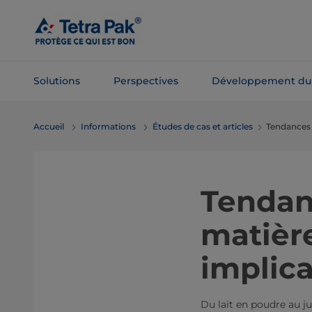
Passer
au
contenu
principal
Solutions
Perspectives
Développement du
Passer à la
Accueil
Informations
Études de cas et articles
Tendances 
navigation
Tendan
matière
implica
Du lait en poudre au j