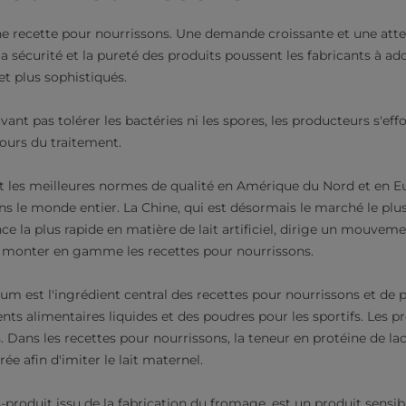
e recette pour nourrissons. Une demande croissante et une atten
sécurité et la pureté des produits poussent les fabricants à ad
et plus sophistiqués.
ant pas tolérer les bactéries ni les spores, les producteurs s'eff
ours du traitement.
t les meilleures normes de qualité en Amérique du Nord et en Eu
 le monde entier. La Chine, qui est désormais le marché le plu
ce la plus rapide en matière de lait artificiel, dirige un mouveme
re monter en gamme les recettes pour nourrissons.
um est l'ingrédient central des recettes pour nourrissons et de p
alimentaires liquides et des poudres pour les sportifs. Les p
. Dans les recettes pour nourrissons, la teneur en protéine de l
e afin d'imiter le lait maternel.
produit issu de la fabrication du fromage, est un produit sensibl