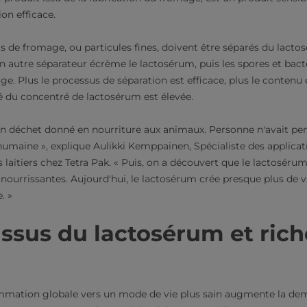
on efficace.
us de fromage, ou particules fines, doivent être séparés du lact
 un autre séparateur écrème le lactosérum, puis les spores et bact
e. Plus le processus de séparation est efficace, plus le contenu
ité du concentré de lactosérum est élevée.
un déchet donné en nourriture aux animaux. Personne n'avait pensé
aine », explique Aulikki Kemppainen, Spécialiste des applicati
 laitiers chez Tetra Pak. « Puis, on a découvert que le lactoséru
ourrissantes. Aujourd'hui, le lactosérum crée presque plus de v
. »
issus du lactosérum et rich
mation globale vers un mode de vie plus sain augmente la de