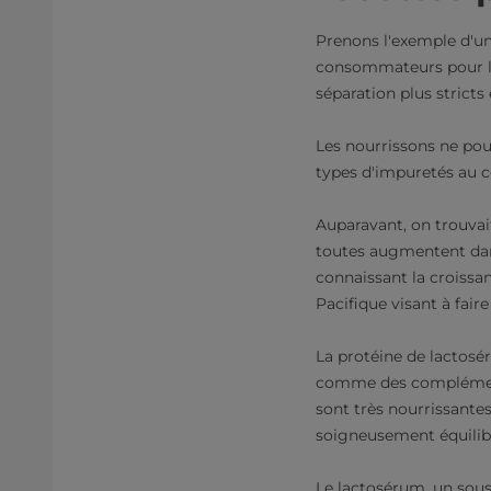
Prenons l'exemple d'un
consommateurs pour la 
séparation plus stricts 
Les nourrissons ne pouv
types d'impuretés au c
Auparavant, on trouvai
toutes augmentent dans
connaissant la croissan
Pacifique visant à fai
La protéine de lactosér
comme des compléments 
sont très nourrissantes
soigneusement équilibré
Le lactosérum, un sous-