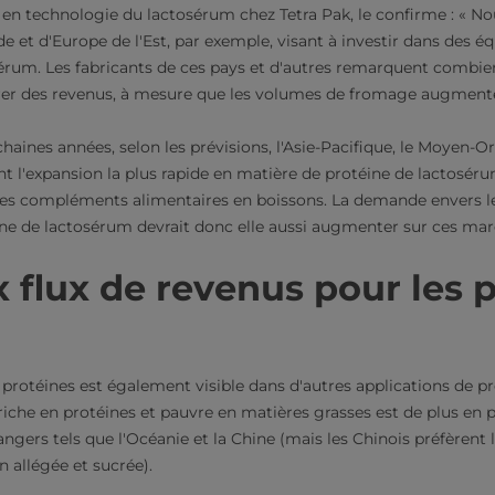
 en technologie du lactosérum chez Tetra Pak, le confirme : « N
e et d'Europe de l'Est, par exemple, visant à investir dans des é
sérum. Les fabricants de ces pays et d'autres remarquent combien
er des revenus, à mesure que les volumes de fromage augmente
chaines années, selon les prévisions, l'Asie-Pacifique, le Moyen-Or
 l'expansion la plus rapide en matière de protéine de lactosérum
t les compléments alimentaires en boissons. La demande envers 
ine de lactosérum devrait donc elle aussi augmenter sur ces mar
flux de revenus pour les 
 protéines est également visible dans d'autres applications de p
l riche en protéines et pauvre en matières grasses est de plus en
angers tels que l'Océanie et la Chine (mais les Chinois préfèren
 allégée et sucrée).