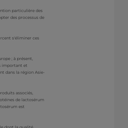
tion particulière des
opter des processus de
orcent s'éliminer ces
rope ; à présent,
s important et
nt dans la région Asie-
roduits associés,
rotéines de lactosérum
actosérum est
e dont la qualité