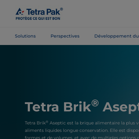
Passer
au
contenu
principal
Solutions
Perspectives
Développement du
Passer à la
navigation
®
Tetra Brik
Asept
®
Tetra Brik
Aseptic est la brique alimentaire la plus
aliments liquides longue conservation. Elle est dispo
formes et de volumes, et avec de multiples options 