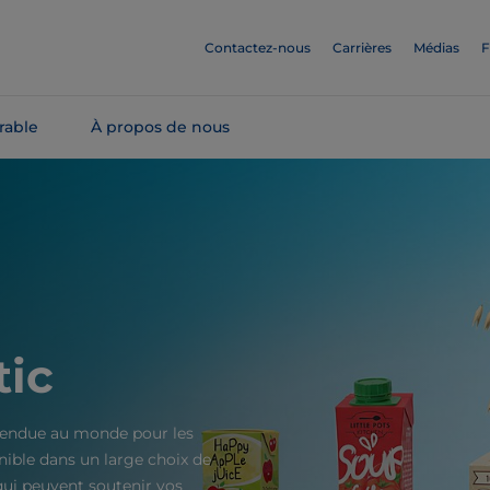
Contactez-nous
Carrières
Médias
F
rable
À propos de nous
ic
 vendue au monde pour les
nible dans un large choix de
qui peuvent soutenir vos