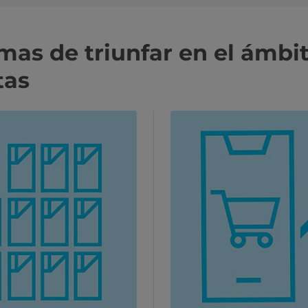
as de triunfar en el ámbi
tas