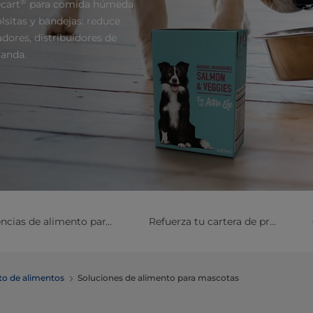
®
ecart
para comida húmeda
olsitas y bandejas: reduce
dores, distribuidores de
manda.
Obtén las tendencias de alimento para mascotas
Refuerza tu cartera de productos
to de alimentos
Soluciones de alimento para mascotas