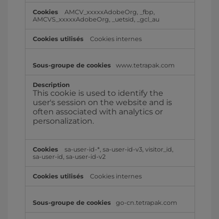
AMCV_xxxxxAdobeOrg
,
_fbp
,
AMCVS_xxxxxAdobeOrg
,
_uetsid
,
_gcl_au
Cookies internes
www.tetrapak.com
This cookie is used to identify the
user's session on the website and is
often associated with analytics or
personalization.
sa-user-id-*
,
sa-user-id-v3
,
visitor_id
,
sa-user-id
,
sa-user-id-v2
Cookies internes
go-cn.tetrapak.com