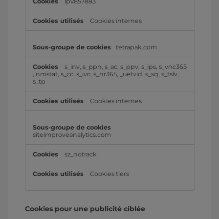
lpv857883
Cookies internes
tetrapak.com
s_inv
,
s_ppn
,
s_ac
,
s_ppv
,
s_ips
,
s_vnc365
,
nmstat
,
s_cc
,
s_ivc
,
s_nr365
,
_uetvid
,
s_sq
,
s_tslv
,
s_tp
Cookies internes
siteimproveanalytics.com
sz_notrack
Cookies tiers
Cookies pour une publicité ciblée