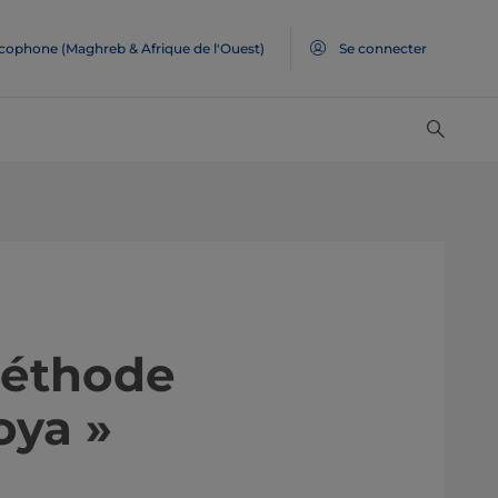
ncophone (Maghreb & Afrique de l'Ouest)
Se connecter
méthode
oya »