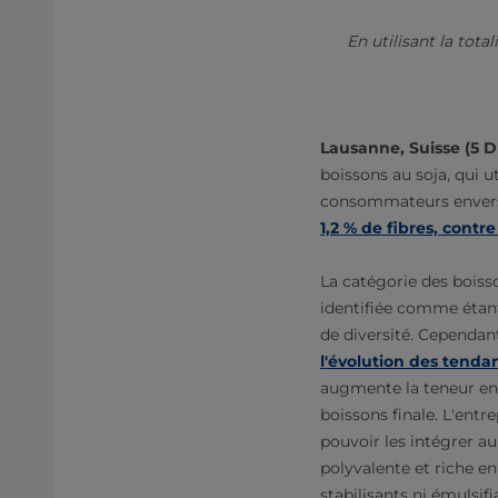
En utilisant la tot
Lausanne, Suisse (5
boissons au soja, qui u
consommateurs envers 
1,2 % de fibres, contr
La catégorie des boisso
identifiée comme étan
de diversité. Cependant
l'évolution des tend
augmente la teneur en f
boissons finale. L'entr
pouvoir les intégrer au
polyvalente et riche en
stabilisants ni émulsifi