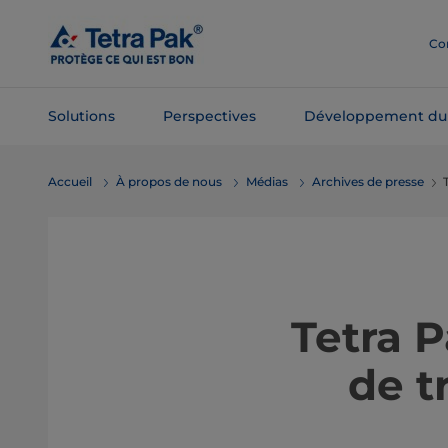
Passer
au
Co
contenu
principal
Solutions
Perspectives
Développement du
Passer à la
Accueil
À propos de nous
Médias
Archives de presse
navigation
Tetra 
de t