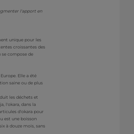
augmenter l'apport en
ent unique pour les
ttentes croissantes des
nu se compose de
Europe. Elle a été
ion saine ou de plus
à
duit les déchets et
, l'okara, dans la
articules d'okara pour
enu est une boisson
 six à douze mois, sans