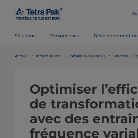
Passer
au
Co
contenu
principal
Solutions
Perspectives
Développement du
Passer à la
Accueil
Informations
Domaines essentiels
Services
En
navigation
Optimiser l’eff
de transformati
avec des entra
fréquence varia