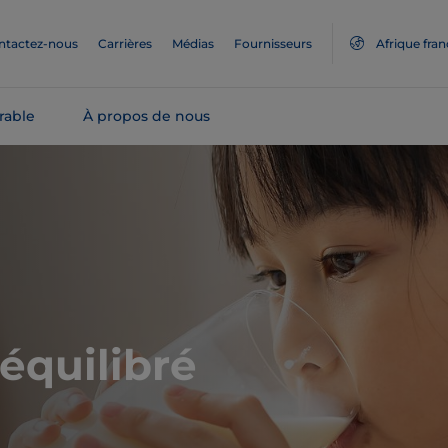
ntactez-nous
Carrières
Médias
Fournisseurs
Afrique fra
rable
À propos de nous
équilibré