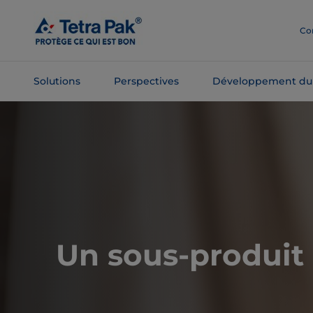
Passer
au
Co
contenu
principal
Solutions
Perspectives
Développement du
Passer à la
navigation
Un sous-produit 