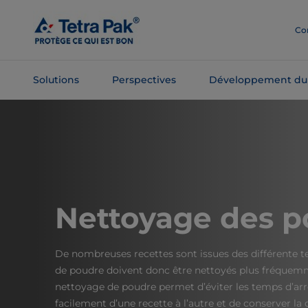
Passer
au
Co
contenu
principal
Solutions
Perspectives
Développement du
Passer à la
navigation
Nettoyage des p
De nombreuses recettes sont issues des différente 
de poudre doivent donc être nettoyés plus fréquemm
nettoyage de poudre permet d’éviter les temps d’arrê
facilement d’une recette à l’autre et de conserver la 