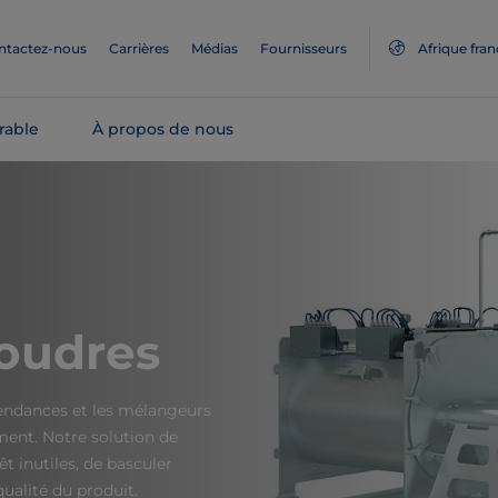
ntactez-nous
Carrières
Médias
Fournisseurs
Afrique fra
rable
À propos de nous
oudres
tendances et les mélangeurs
ent. Notre solution de
t inutiles, de basculer
qualité du produit.