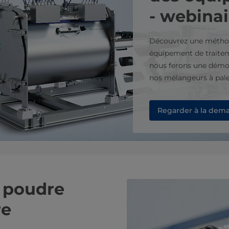
- webinai
Découvrez une méthod
équipement de traitem
nous ferons une démons
nos mélangeurs à pale
Regarder à la dem
e poudre
re