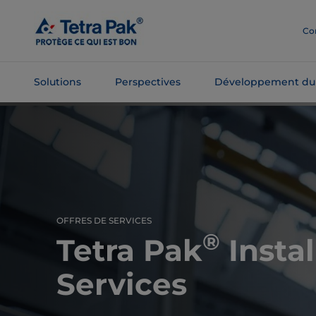
Passer
au
Co
contenu
principal
Solutions
Perspectives
Développement du
Passer à la
navigation
OFFRES DE SERVICES
®
Tetra Pak
Instal
Services