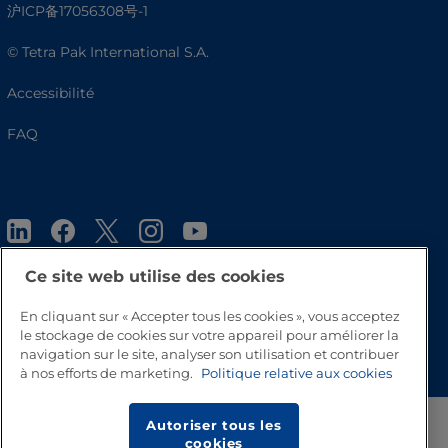
沪ICP备17056308号-1
© Tetra Pak International S.A.
Accessibilité
FAQ
Ce site web utilise des cookies
En cliquant sur « Accepter tous les cookies », vous acceptez
Haut de page
le stockage de cookies sur votre appareil pour améliorer la
navigation sur le site, analyser son utilisation et contribuer
à nos efforts de marketing.
Politique relative aux cookies
Autoriser tous les
cookies