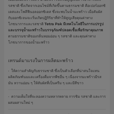
รสชาติ ซึ่งเกิดจากเอนไซม์ที่เกิดขึ้นตามธรรมชาติ คือเปอร์ออกซิ
เดสและโพลีฟีนอลออกซิเดส ซึ่งจะพบในน้ำมะพร้าว เมื่อสัมผัส
กับออกซิเจนจะเริ่มเกิดปฏิกิริยาที่ทำให้สูญเสียคุณค่าทาง
โภชนาการและรสชาติ
Tetra Pak มีเทคโนโลยีในการแปรรูป
และบรรจุน้ำมะพร้าวในบรรจุภัณฑ์ปลอดเชื้อเพื่อรักษาคุณภาพ
ตามธรรมชาติของกลิ่นหอมอ่อน ๆ รสชาติ และคุณค่าทาง
โภชนาการของน้ำมะพร้าว
เทรนด์มาแรงในการผลิตมะพร้าว
• ให้ความสำคัญกับธรรมชาติ ซึ่งเป็นตัวเลือกที่น่าสนใจแทน
ผลิตภัณฑ์นมและเครื่องดื่มจากพืชอื่น ๆ เนื่องจากมะพร้าวมีรส
มัน หวานอ่อน ๆ ให้สัมผัสที่เป็นครีม ๆ และมีสีขาว
• ความเต็มใจที่จะลองความหลากหลาย การชิม รสชาติ และการ
ผสมผสานใหม่ ๆ