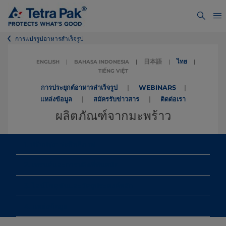
การแปรรูปอาหารสำเร็จรูป
日本語
ไทย
ENGLISH
|
BAHASA INDONESIA
|
|
|
TIẾNG VIỆT
|
|
การประยุกต์อาหารสำเร็จรูป
WEBINARS
|
|
แหล่งข้อมูล
สมัครรับข่าวสาร
ติดต่อเรา
ผลิตภัณฑ์จากมะพร้าว
1. ปรับปรุงประสิทธิภาพ
2. เทรนด์และการผลิตที่ทันสมัย
3. ไลน์โซลูชันและวัตถุประสงค์หลัก
4. แหล่งข้อมูล