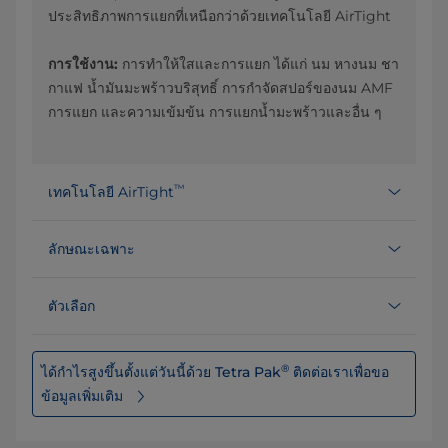
ประสิทธิภาพการแยกที่เหนือกว่าด้วยเทคโนโลยี AirTight
การใช้งาน:
การทำให้ใสและการแยก ได้แก่ นม หางนม ชา
กาแฟ น้ำมันมะพร้าวบริสุทธิ์ การกำจัดสปอร์ของนม AMF
การแยก และความเข้มข้น การแยกน้ำมะพร้าวและอื่น ๆ
™
เทคโนโลยี AirTight
ลักษณะเฉพาะ
ตัวเลือก
®
ได้กำไรสูงขึ้นตั้งแต่วันนี้ด้วย Tetra Pak
ติดต่อเราเพื่อขอ
ข้อมูลเพิ่มเติม