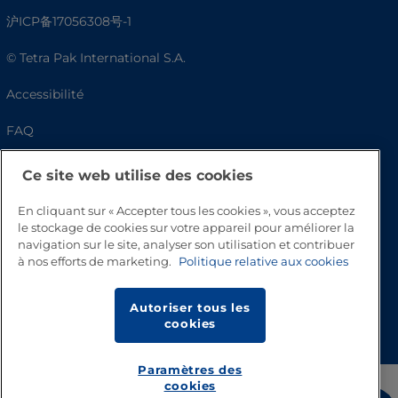
沪ICP备17056308号-1
© Tetra Pak International S.A.
Accessibilité
FAQ
Ce site web utilise des cookies
En cliquant sur « Accepter tous les cookies », vous acceptez
le stockage de cookies sur votre appareil pour améliorer la
navigation sur le site, analyser son utilisation et contribuer
à nos efforts de marketing.
Politique relative aux cookies
Autoriser tous les
Haut de page
cookies
Paramètres des
cookies