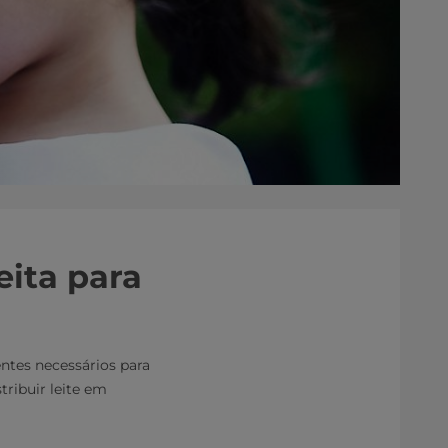
eita para
entes necessários para
tribuir leite em