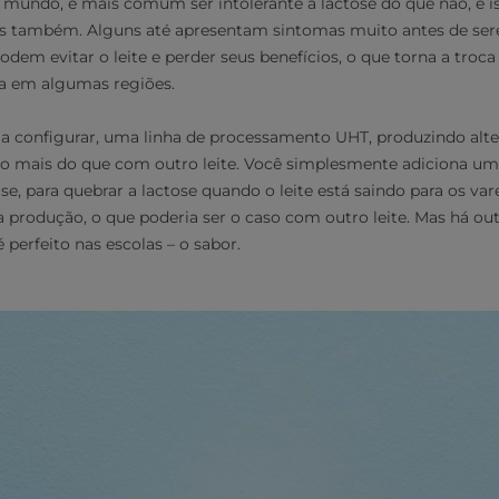
mundo, é mais comum ser intolerante à lactose do que não, e 
os também. Alguns até apresentam sintomas muito antes de ser
odem evitar o leite e perder seus benefícios, o que torna a troc
ica em algumas regiões.
eja configurar, uma linha de processamento UHT, produzindo alte
ito mais do que com outro leite. Você simplesmente adiciona um
se, para quebrar a lactose quando o leite está saindo para os varej
 produção, o que poderia ser o caso com outro leite. Mas há ou
 perfeito nas escolas – o sabor.