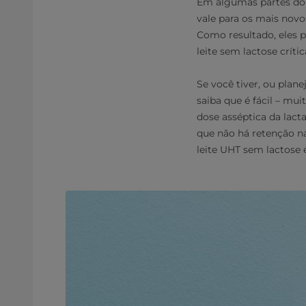
Em algumas partes do 
vale para os mais nov
Como resultado, eles p
leite sem lactose crít
Se você tiver, ou plan
saiba que é fácil – mu
dose asséptica da lacta
que não há retenção na
leite UHT sem lactose é