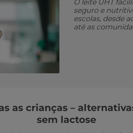
O leite UHT facili
seguro e nutriti
escolas, desde a
até as comunidad
s as crianças – alternativa
sem lactose