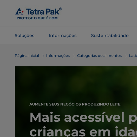
Pular
para o
conteúdo
principal
Soluções
Informações
Sustentabilidade
Pular para
Página inicial
Informações
Categorias de alimentos
Lati
a
navegação
AUMENTE SEUS NEGÓCIOS PRODUZINDO LEITE
Mais acessível 
crianças em id