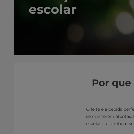
escolar
Por que 
O leite é a bebida perf
se manterem atentas. N
escolas – e também so