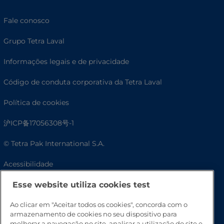
Fale conosco
Grupo Tetra Laval
Informações legais e de privacidade
Código de conduta corporativa da Tetra Laval
Política de cookies
沪ICP备17056308号-1
© Tetra Pak International S.A.
Acessibilidade
Perguntas frequentes
Esse website utiliza cookies test
Ao clicar em "Aceitar todos os cookies", concorda com o
armazenamento de cookies no seu dispositivo para
melhorar a navegação no site, analisar a utilização do site e