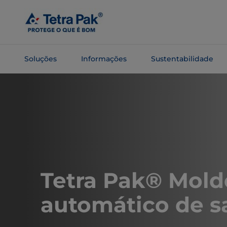
Pular
para o
conteúdo
principal
Soluções
Informações
Sustentabilidade
Pular para
a
navegação
Tetra Pak® Mold
automático de s