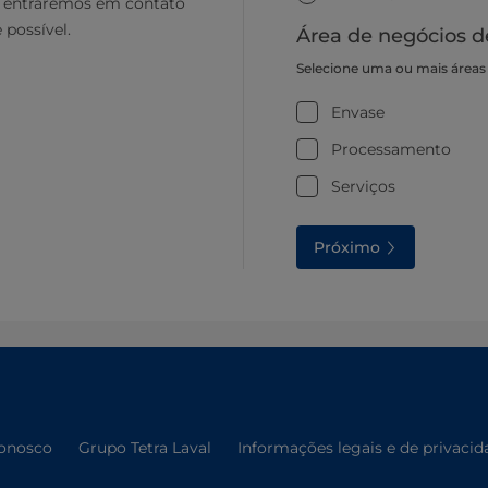
e entraremos em contato
 possível.
Área de negócios d
Selecione uma ou mais áreas
Envase
Processamento
Serviços
Próximo
conosco
Grupo Tetra Laval
Informações legais e de privacid