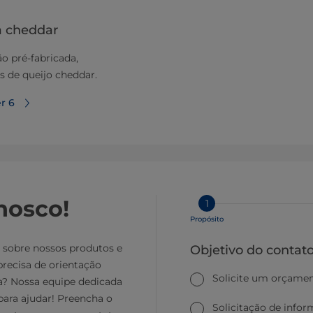
a cheddar
o pré-fabricada,
s de queijo cheddar.
r 6
nosco!
1
Propósito
 sobre nossos produtos e
Objetivo do contat
precisa de orientação
Solicite um orçame
a? Nossa equipe dedicada
para ajudar! Preencha o
Solicitação de info