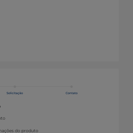
Solicitação
Contato
o
nto
rmações do produto