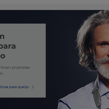
em
para
jo
 foram projetadas
jo.
ticas para queijo