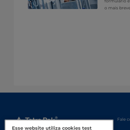
formulário 
o mais breve
Fale 
Esse website utiliza cookies test