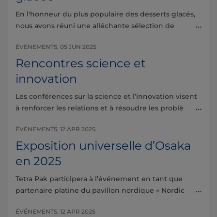
En l'honneur du plus populaire des desserts glacés,
nous avons réuni une alléchante sélection de
contenus recommandés par des experts de la
ÉVÉNEMENTS, 05 JUN 2025
crème glacée.
Rencontres science et
innovation
Les conférences sur la science et l’innovation visent
à renforcer les relations et à résoudre les problèmes
de l’industrie par le partage de connaissances et
ÉVÉNEMENTS, 12 APR 2025
d’idées.
Exposition universelle d’Osaka
en 2025
Tetra Pak participera à l’événement en tant que
partenaire platine du pavillon nordique « Nordic
Circle » à l’Exposition universelle d’Osaka en 2025.
ÉVÉNEMENTS, 12 APR 2025