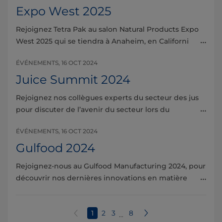
Expo West 2025
Rejoignez Tetra Pak au salon Natural Products Expo
West 2025 qui se tiendra à Anaheim, en Californie,
du 4 au 7 mars 2025.
ÉVÉNEMENTS, 16 OCT 2024
Juice Summit 2024
Rejoignez nos collègues experts du secteur des jus
pour discuter de l’avenir du secteur lors du
Juice Summit 2024, les 16 et 17 octobre à Anvers, en
ÉVÉNEMENTS, 16 OCT 2024
Belgique.
Gulfood 2024
Rejoignez-nous au Gulfood Manufacturing 2024, pour
découvrir nos dernières innovations en matière de
transformation, d'emballage, de services,
d'automatisation et de durabilité
Next
1
2
3
8
Previous
...