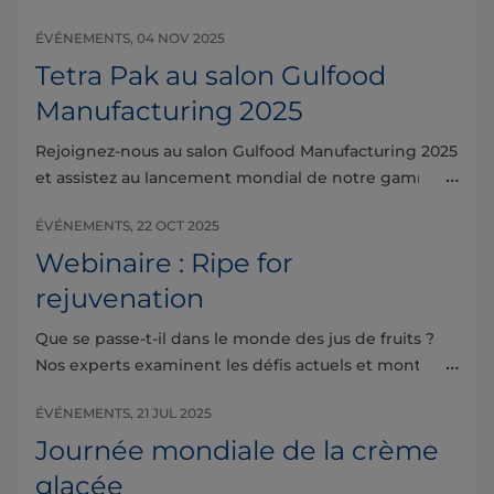
transformation alimentaire !
ÉVÉNEMENTS, 04 NOV 2025
Tetra Pak au salon Gulfood
Manufacturing 2025
Rejoignez-nous au salon Gulfood Manufacturing 2025
et assistez au lancement mondial de notre gamme
de solutions d’automatisation et de digitalisation de
ÉVÉNEMENTS, 22 OCT 2025
nouvelle génération.
Webinaire : Ripe for
rejuvenation
Que se passe-t-il dans le monde des jus de fruits ?
Nos experts examinent les défis actuels et montrent
comment les prévisions en matière de jus de fruits
ÉVÉNEMENTS, 21 JUL 2025
peuvent vous aider à transformer les données en
stratégies exploitables
Journée mondiale de la crème
glacée