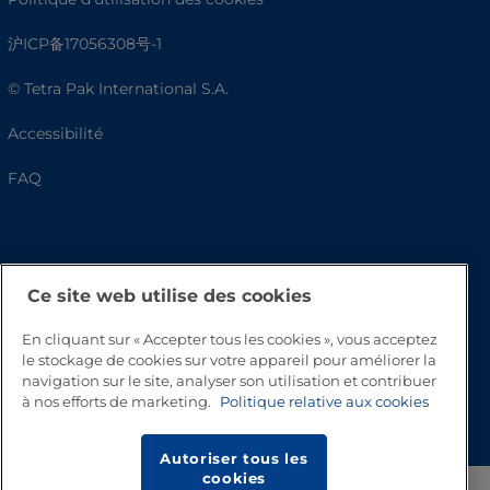
沪ICP备17056308号-1
© Tetra Pak International S.A.
Accessibilité
FAQ
Ce site web utilise des cookies
En cliquant sur « Accepter tous les cookies », vous acceptez
le stockage de cookies sur votre appareil pour améliorer la
navigation sur le site, analyser son utilisation et contribuer
Haut de page
à nos efforts de marketing.
Politique relative aux cookies
Autoriser tous les
cookies